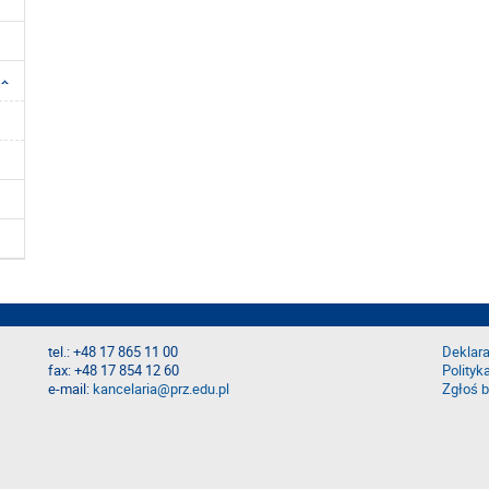
tel.: +48 17 865 11 00
Deklara
fax: +48 17 854 12 60
Polityk
e-mail:
kancelaria@prz.edu.pl
Zgłoś b