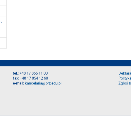
tel.: +48 17 865 11 00
Deklara
fax: +48 17 854 12 60
Polityk
e-mail:
kancelaria@prz.edu.pl
Zgłoś b