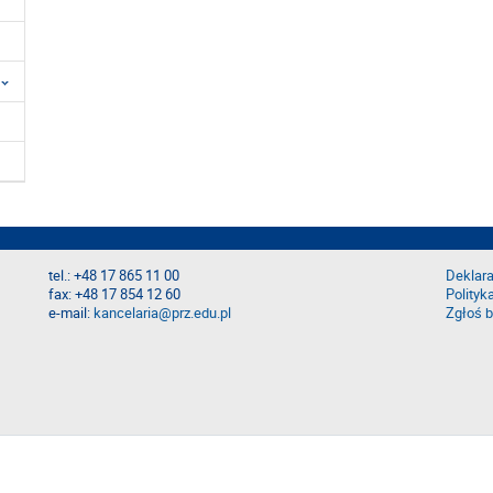
tel.: +48 17 865 11 00
Deklara
fax: +48 17 854 12 60
Polityk
e-mail:
kancelaria@prz.edu.pl
Zgłoś b